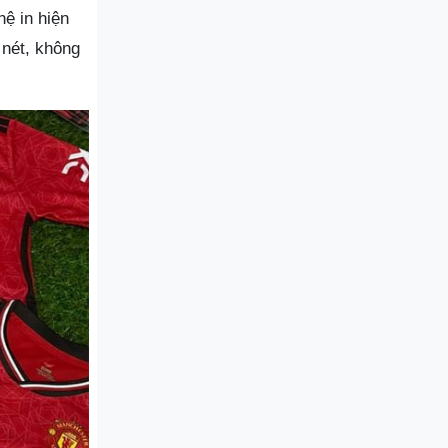
ệ in hiện
 nét, không