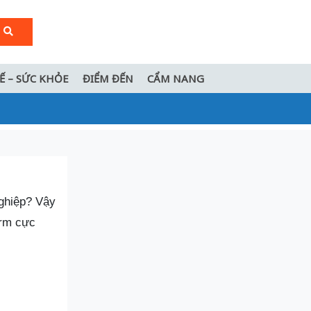
TẾ – SỨC KHỎE
ĐIỂM ĐẾN
CẨM NANG
ghiệp? Vậy
orm cực