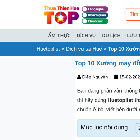
ẨM THỰC
DỊCH VỤ
DU LỊCH
LƯU 
Huetoplist
»
Dịch vụ tại Huế
»
Top 10 Xưởn
Top 10 Xưởng may đồ
Diệp Nguyễn
15-02-20
Bạn đang phân vân không 
thì hãy cùng
Huetoplist
th
chuẩn ở bài viết bên dưới 
Mục lục nội dung