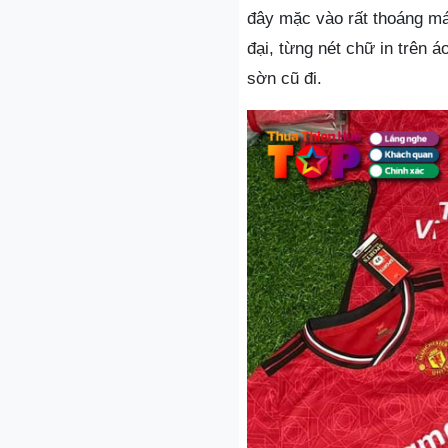
đây mặc vào rất thoáng má
đại, từng nét chữ in trên 
sờn cũ đi.