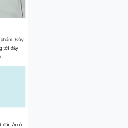
n phẩm. Đây
g tới đây
.
t đối. Áo ở