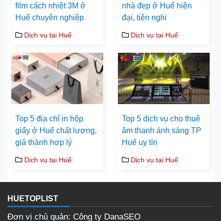
film cách nhiệt 3M ở
nhà đẹp ở Huế hiện
Huế chuyên nghiệp
đại, tiện nghi
Dịch vụ tại Huế
Dịch vụ tại Huế
Top 5 địa chỉ in hộp
Top 5 dịch vụ cho thuê
giấy ở Huế chất lượng,
âm thanh ánh sáng TP
giá thành hợp lý
Huế uy tín
Dịch vụ tại Huế
Dịch vụ tại Huế
HUETOPLIST
Đơn vị chủ quản: Công ty DanaSEO