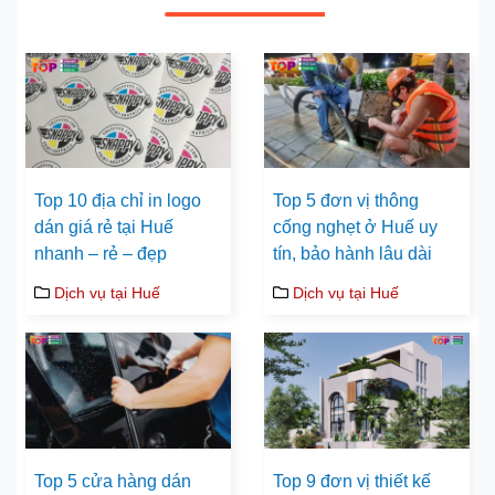
Top 10 địa chỉ in logo
Top 5 đơn vị thông
dán giá rẻ tại Huế
cống nghẹt ở Huế uy
nhanh – rẻ – đẹp
tín, bảo hành lâu dài
Dịch vụ tại Huế
Dịch vụ tại Huế
Top 5 cửa hàng dán
Top 9 đơn vị thiết kế