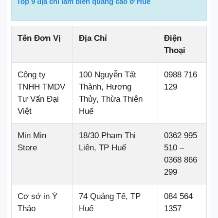
Top 9 địa chỉ làm biển quảng cáo ở Huế
Tên Đơn Vị
Địa Chỉ
Điện
Thoại
Công ty
100 Nguyễn Tất
0988 716
TNHH TMDV
Thành, Hương
129
Tư Vấn Đại
Thủy, Thừa Thiên
Việt
Huế
Min Min
18/30 Phạm Thị
0362 995
Store
Liên, TP Huế
510 –
0368 866
299
Cơ sở in Ý
74 Quảng Tế, TP
084 564
Thảo
Huế
1357