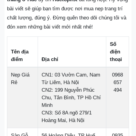
bài viết sẽ giúp bạn tìm được nơi mua nẹp trang trí
chất lượng, đúng ý. Đừng quên theo dõi chúng tôi và
đón xem những bài viết mới nhất nhé!
Số
Tên địa
điện
điểm
Địa chỉ
thoại
Nẹp Giá
CN1: 03 Vườn Cam, Nam
0968
Rẻ
Từ Liêm, Hà Nội
657
CN2: 199 Nguyễn Phúc
494
Chu, Tân Bình, TP Hồ Chí
Minh
CN3: Số 8A ngõ 279/1
Hoàng Mai, Hà Nội
Sàn Gỗ
56 Hoàng Diệu, TP Huế
0935