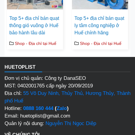
Top 5+ địa chỉ bán quạt
Top 5+ địa chỉ bán quạt
thông gió vuông ở Huế
ly tâm công nghiệp ở
bảo hành lâu dài
Huế chính hãng
Shop - Địa chỉ tại Huế
Shop - Địa chỉ tại Huế
HUETOPLIST
Đơn vị chủ quản: Công ty DanaSEO
MST: 0402001765 cấp ngày 20/09/2019
Địa chỉ:
55 Võ Duy Ninh, Thủy Thủ, Hương Thủy, Thành
phố Huế
Hotline:
0888 160 444
(
Zalo
)
Email: huetoplist@gmail.com
Quản lý nội dung:
Nguyễn Thị Ngọc Diệp
VỀ CHÚNG TÔI