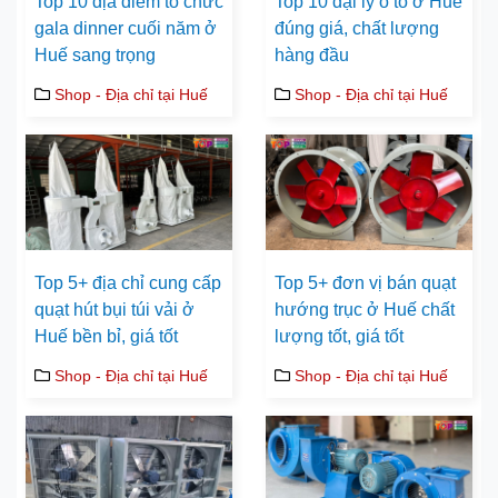
Top 10 địa điểm tổ chức
Top 10 đại lý ô tô ở Huế
gala dinner cuối năm ở
đúng giá, chất lượng
Huế sang trọng
hàng đầu
Shop - Địa chỉ tại Huế
Shop - Địa chỉ tại Huế
Top 5+ địa chỉ cung cấp
Top 5+ đơn vị bán quạt
quạt hút bụi túi vải ở
hướng trục ở Huế chất
Huế bền bỉ, giá tốt
lượng tốt, giá tốt
Shop - Địa chỉ tại Huế
Shop - Địa chỉ tại Huế