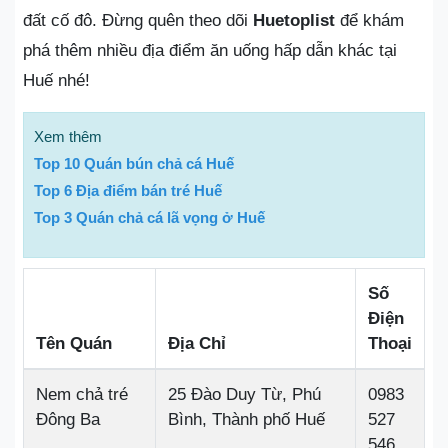
đất cố đô. Đừng quên theo dõi
Huetoplist
để khám
phá thêm nhiều địa điểm ăn uống hấp dẫn khác tại
Huế nhé!
Xem thêm
Top 10 Quán bún chả cá Huế
Top 6 Địa điểm bán tré Huế
Top 3 Quán chả cá lã vọng ở Huế
Số
Điện
Tên Quán
Địa Chỉ
Thoại
Nem chả tré
25 Đào Duy Từ, Phú
0983
Đông Ba
Bình, Thành phố Huế
527
546