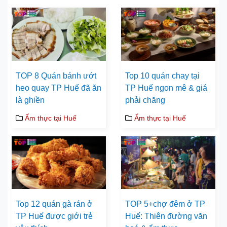
TOP 8 Quán bánh ướt
Top 10 quán chay tại
heo quay TP Huế đã ăn
TP Huế ngon mê & giá
là ghiền
phải chăng
Ẩm thực tại Huế
Ẩm thực tại Huế
Top 12 quán gà rán ở
TOP 5+chợ đêm ở TP
TP Huế được giới trẻ
Huế: Thiên đường văn