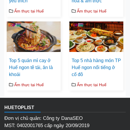
yêu thích
hoá & ẩm thực
Ẩm thực tại Huế
Ẩm thực tại Huế
Top 5 quán mì cay ở
Top 5 nhà hàng món TP
Huế ngon tê tái, ăn là
Huế ngon nổi tiếng ở
khoái
cố đô
Ẩm thực tại Huế
Ẩm thực tại Huế
HUETOPLIST
Đơn vị chủ quản: Công ty DanaSEO
MST: 0402001765 cấp ngày 20/09/2019