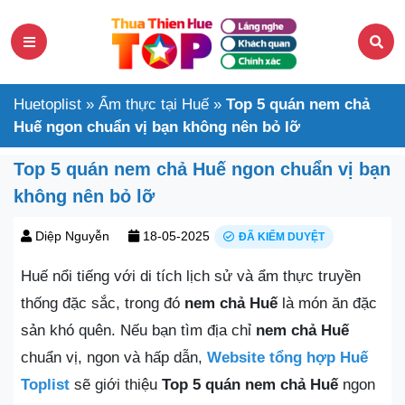
Huetoplist
»
Ẩm thực tại Huế
»
Top 5 quán nem chả
Huế ngon chuẩn vị bạn không nên bỏ lỡ
Top 5 quán nem chả Huế ngon chuẩn vị bạn
không nên bỏ lỡ
Diệp Nguyễn
18-05-2025
ĐÃ KIỂM DUYỆT
Huế nổi tiếng với di tích lịch sử và ẩm thực truyền
thống đặc sắc, trong đó
nem chả Huế
là món ăn đặc
sản khó quên. Nếu bạn tìm địa chỉ
nem chả Huế
chuẩn vị, ngon và hấp dẫn,
Website tổng hợp Huế
Toplist
sẽ giới thiệu
Top 5 quán nem chả Huế
ngon