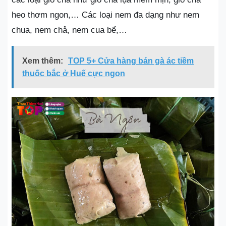
heo thơm ngon,… Các loại nem đa dạng như nem
chua, nem chả, nem cua bể,…
Xem thêm:
TOP 5+ Cửa hàng bán gà ác tiềm
thuốc bắc ở Huế cực ngon