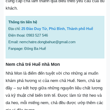
cung cấp chả làm thành quà biếu theo yêu cầu của du
khách.
Thông tin liên hệ
Địa chỉ:
25 Đào Duy Từ, Phú Bình, Thành phố Huế
Điện thoại: 0983 527 546
Email: nemchatre.dongbahue@gmail.com
Fanpage: Đông Ba Huế
Nem chả tré Huế nhà Mon
Nhà Mon là điểm đến tuyệt vời cho những ai muốn
khám phá hương vị của nem chả Huế. Nem, chả tại
đây – sự kết hợp giữa những nguyên liệu chất lượng
và kỹ thuật chế biến tinh tế. Được làm từ thịt heo và
da heo, mỗi miếng nem, chả đều được ướp thêm các