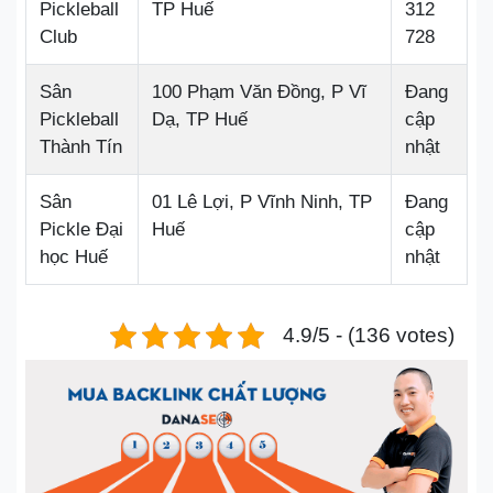
Pickleball
TP Huế
312
Club
728
Sân
100 Phạm Văn Đồng, P Vĩ
Đang
Pickleball
Dạ, TP Huế
cập
Thành Tín
nhật
Sân
01 Lê Lợi, P Vĩnh Ninh, TP
Đang
Pickle Đại
Huế
cập
học Huế
nhật
4.9/5 - (136 votes)