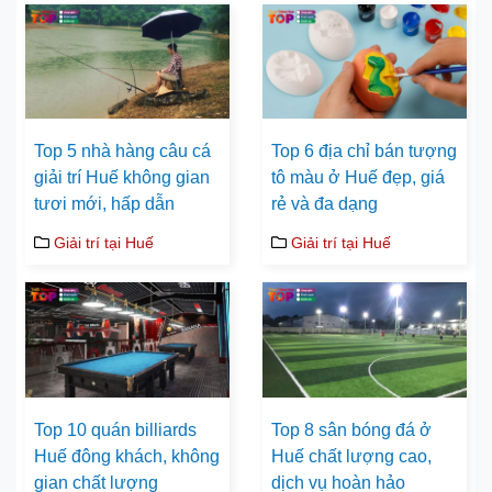
Top 5 nhà hàng câu cá
Top 6 địa chỉ bán tượng
giải trí Huế không gian
tô màu ở Huế đẹp, giá
tươi mới, hấp dẫn
rẻ và đa dạng
Giải trí tại Huế
Giải trí tại Huế
Top 10 quán billiards
Top 8 sân bóng đá ở
Huế đông khách, không
Huế chất lượng cao,
gian chất lượng
dịch vụ hoàn hảo