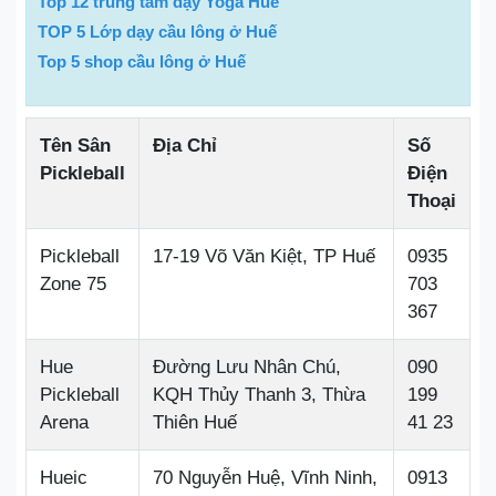
Top 12 trung tâm dạy Yoga Huế
TOP 5 Lớp dạy cầu lông ở Huế
Top 5 shop cầu lông ở Huế
Tên Sân
Địa Chỉ
Số
Pickleball
Điện
Thoại
Pickleball
17-19 Võ Văn Kiệt, TP Huế
0935
Zone 75
703
367
Hue
Đường Lưu Nhân Chú,
090
Pickleball
KQH Thủy Thanh 3, Thừa
199
Arena
Thiên Huế
41 23
Hueic
70 Nguyễn Huệ, Vĩnh Ninh,
0913