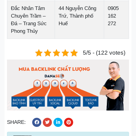
Đắc Nhân Tâm
44 Nguyễn Công
0905
Chuyên Trầm –
Trứ, Thành phố
162
Đá – Trang Sức
Huế
272
Phong Thủy
5/5 - (122 votes)
SHARE: