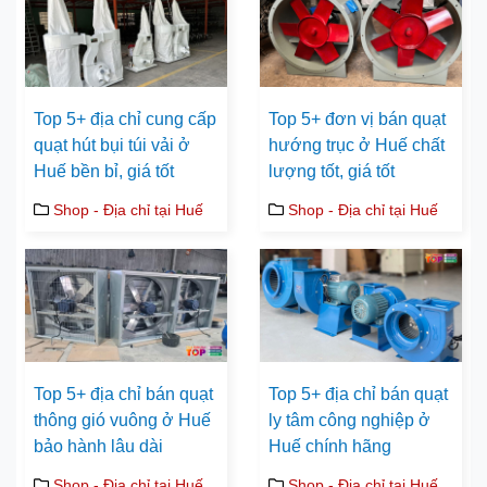
Top 5+ địa chỉ cung cấp
Top 5+ đơn vị bán quạt
quạt hút bụi túi vải ở
hướng trục ở Huế chất
Huế bền bỉ, giá tốt
lượng tốt, giá tốt
Shop - Địa chỉ tại Huế
Shop - Địa chỉ tại Huế
Top 5+ địa chỉ bán quạt
Top 5+ địa chỉ bán quạt
thông gió vuông ở Huế
ly tâm công nghiệp ở
bảo hành lâu dài
Huế chính hãng
Shop - Địa chỉ tại Huế
Shop - Địa chỉ tại Huế