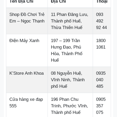
Tên Địa Chỉ
Địa Chỉ
Thoại
Shop Đồ Chơi Trẻ
11 Phan Đăng Lưu,
093
Em – Ngọc Thạnh
Thành phố Huế,
492
Thừa Thiên Huế
92 44
Điện Máy Xanh
197 – 199 Trần
1800
Hưng Đạo, Phú
1061
Hòa, Thành Phố
Huế
K’Store Anh Khoa
08 Nguyễn Huệ,
0935
Vĩnh Ninh, Thành
040
phố Huế
485
Cửa hàng xe đạp
196 Phan Chu
0905
555
Trinh, Phước Vĩnh,
357
Thành phố Huế
075