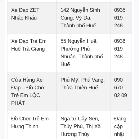
Xe Đạp ZET
142 Nguyễn Sinh
0935
Nhập Khẩu
Cung, Vỹ Dạ,
619
Thành phố Huế
248
Xe Đạp Trẻ Em
55 Nguyễn Huệ,
0936
Huế Trà Giang
Phường Phú
619
Nhuận, Thành phố
248
Huế
Cửa Hàng Xe
Phú Mỹ, Phú Vang,
090
Đạp – Đồ Chơi
Thừa Thiên Huế
670
Trẻ Em LỘC
02 09
PHÁT
Đồ Chơi Trẻ Em
Ngã tư Cây Sen,
Đang
Hưng Thịnh
Thủy Phù, Thị Xã
cập
Hương Thủy
nhật