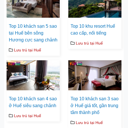
Top 10 khách sạn 5 sao
Top 10 khu resort Huế
tại Huế bên sông
cao cấp, nổi tiếng
Hương cực sang chảnh
Lưu trú tại Huế
Lưu trú tại Huế
Top 10 khách sạn 4 sao
Top 10 khách sạn 3 sao
ở Huế siêu sang chảnh
ở Huế giá tốt, gần trung
tâm thành phố
Lưu trú tại Huế
Lưu trú tại Huế