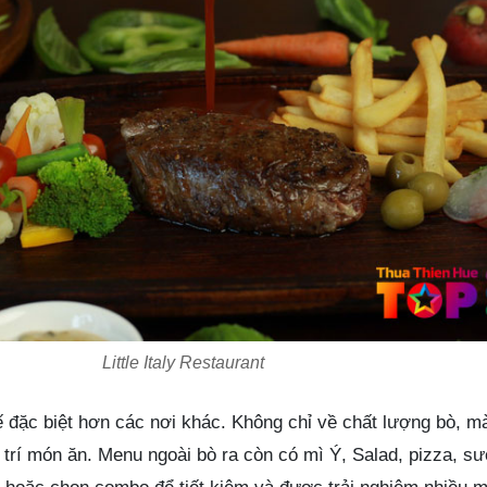
Little Italy Restaurant
 Huế đặc biệt hơn các nơi khác. Không chỉ về chất lượng bò, m
 trí món ăn. Menu ngoài bò ra còn có mì Ý, Salad, pizza, s