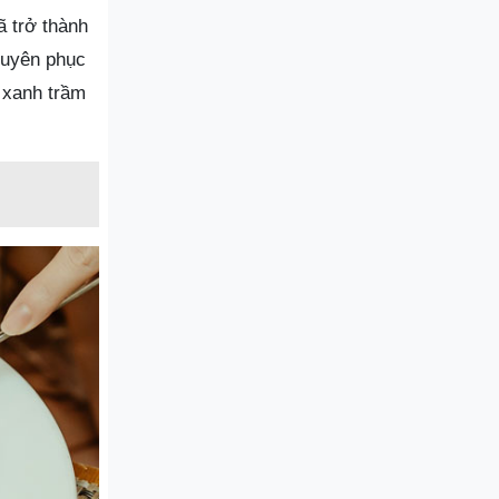
ã trở thành
huyên phục
 xanh trầm