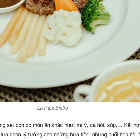
La Paix Bistro
rong set còn có món ăn khác như: mì ý, cá hồi, súp,… Kết h
 lựa chọn lý tưởng cho những bữa tiệc, những buổi hẹn hò. 