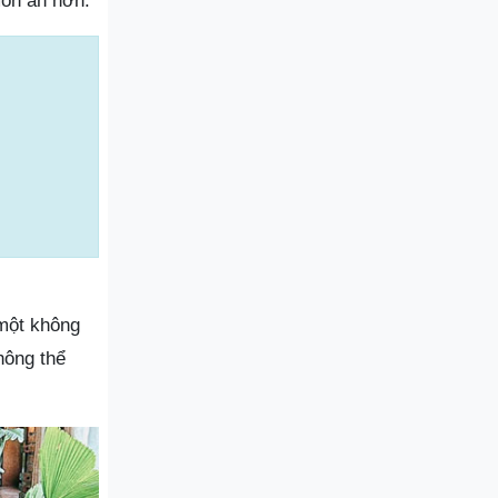
món ăn hơn.
một không
hông thể