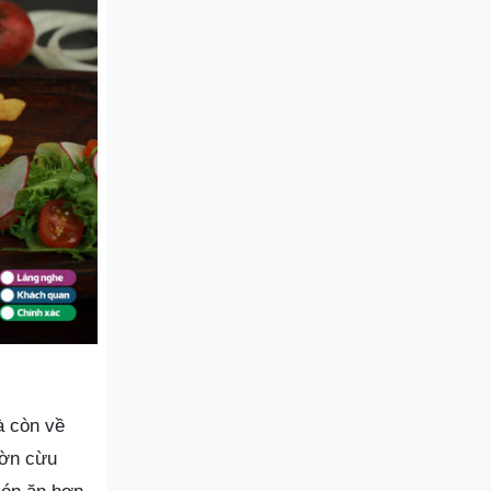
à còn về
ườn cừu