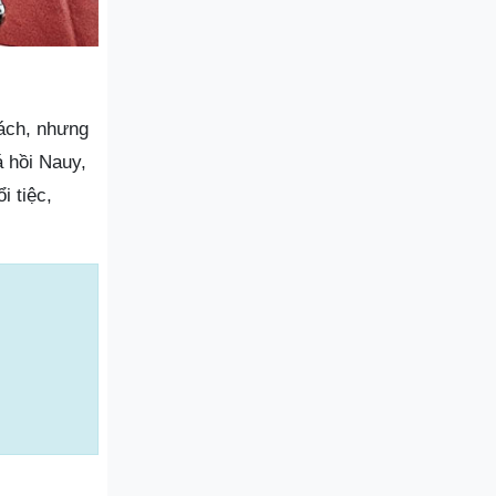
ách, nhưng
 hồi Nauy,
 tiệc,