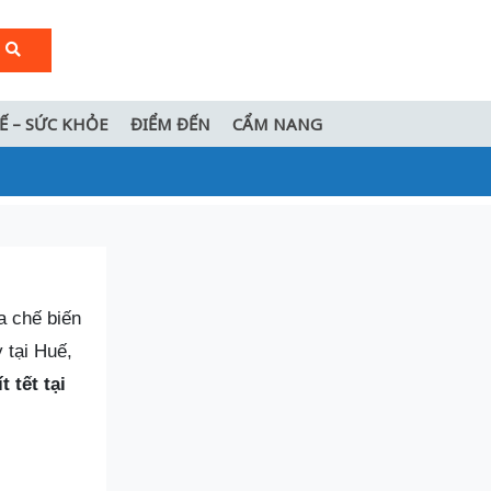
TẾ – SỨC KHỎE
ĐIỂM ĐẾN
CẨM NANG
a chế biến
 tại Huế,
t tết tại