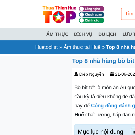
ẨM THỰC
DỊCH VỤ
DU LỊCH
LƯU 
Huetoplist
»
Ẩm thực tại Huế
»
Top 8 nhà h
Top 8 nhà hàng bò bít
Diệp Nguyễn
21-06-20
Bò bít tết là món ăn Âu qu
cầu kỳ là điều không dễ d
hãy để
Cộng đồng đánh gi
Huế
chất lượng, hấp dẫn m
Mục lục nội dung