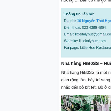
nướng,… Bạn có thể gọi lẻ
Thông tin liên hệ:
Địa chỉ:
10 Nguyễn Thái Học
Điện thoại: 023 4386 4864
Email: littleitalyhue@gmail.c
Website: littleitalyhue.com
Fanpage: Little Hue Restaura
Nhà hàng HiB0SS – Hu
Nhà hàng HiB0SS là một n
gian rộng lớn, bày trí san
nhắc đến bò bít tết. Bò ở