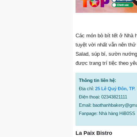
Các món bò bít tết ở Nhà 
tuyệt vời nhất vẫn nên th
Salad, súp bí, sườn nướng
được trang trí tiệc theo yê
Thông tin liên hệ:
Địa chỉ:
25 Lê Quý Đôn, TP.
Điện thoại: 02343821111
Email: baothanhbakery@gma
Fanpage: Nhà hàng HiB0SS
La Paix Bistro