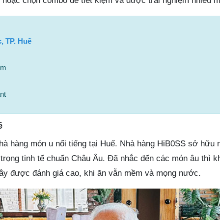
 hoặc chọn combo để tiết kiệm và được trải nghiệm nhiều 
, TP. Huế
om
nt
ế
hà hàng món u nổi tiếng tại Huế. Nhà hàng HiB0SS sở hữu 
g trọng tinh tế chuẩn Châu Âu. Đã nhắc đến các món âu thì k
 đây được đánh giá cao, khi ăn vẫn mềm và mọng nước.