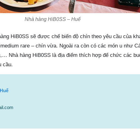
Nhà hàng HiB0SS – Huế
hàng HiB0SS sẽ được chế biến độ chín theo yêu cầu của kh
ử medium rare – chín vừa. Ngoài ra còn có các món u như Cá
,… Nhà hàng HiB0SS là địa điểm thích hợp để chức các buổi
u cầu.
 Huế
il.com