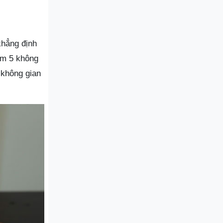
 khẳng định
ồm 5 không
 không gian