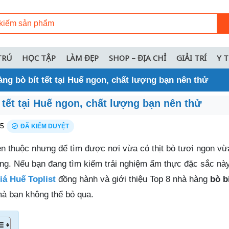
TRÚ
HỌC TẬP
LÀM ĐẸP
SHOP – ĐỊA CHỈ
GIẢI TRÍ
Y 
àng bò bít tết tại Huế ngon, chất lượng bạn nên thử
 tết tại Huế ngon, chất lượng bạn nên thử
25
ĐÃ KIỂM DUYỆT
en thuộc nhưng để tìm được nơi vừa có thịt bò tươi ngon vừ
àng. Nếu bạn đang tìm kiếm trải nghiệm ẩm thực đặc sắc này
á Huế Toplist
đồng hành và giới thiệu Top 8 nhà hàng
bò bí
à bạn không thể bỏ qua.