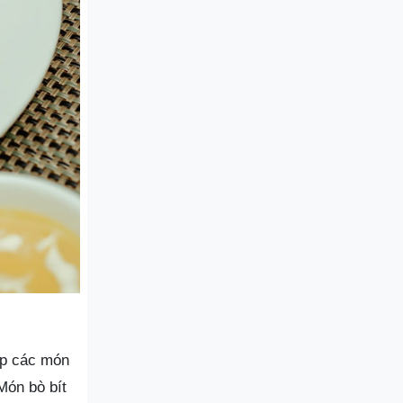
ợp các món
Món bò bít