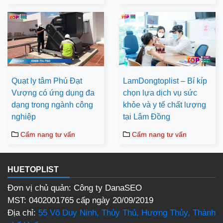
Quạt ly tâm Phú Đạt
LamDongtoplist – Bí kíp
Vượng có ứng dụng đa
chọn lựa dịch vụ sức
dạng trong ngành công
khỏe và y tế chất lượng
nghiệp
tại Lâm Đồng
Cẩm nang tư vấn
Cẩm nang tư vấn
HUETOPLIST
Đơn vị chủ quản: Công ty DanaSEO
MST: 0402001765 cấp ngày 20/09/2019
Địa chỉ:
55 Võ Duy Ninh, Thủy Thủ, Hương Thủy, Thành