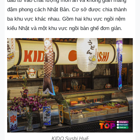
đầu tư vào chất lượng món ăn và không gian mang
đậm phong cách Nhật Bản. Cơ sở được chia thành
ba khu vực khác nhau. Gồm hai khu vực ngồi nệm
kiểu Nhật và một khu vực ngồi bàn ghế đơn giản.
KIDO Sushi Huế