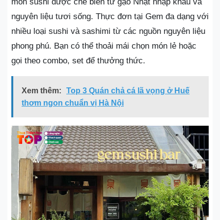
món sushi được chế biến từ gạo Nhật nhập khẩu và
nguyên liệu tươi sống. Thực đơn tại Gem đa dạng với
nhiều loại sushi và sashimi từ các nguồn nguyên liệu
phong phú. Bạn có thể thoải mái chọn món lẻ hoặc
gọi theo combo, set để thưởng thức.
Xem thêm:
Top 3 Quán chả cá lã vọng ở Huế
thơm ngon chuẩn vị Hà Nội