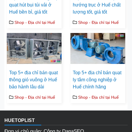
quạt hút bụi túi vải ở
hướng trục ở Huế chất
Huế bền bỉ, giá tốt
lượng tốt, giá tốt
Shop - Địa chỉ tại Huế
Shop - Địa chỉ tại Huế
Top 5+ địa chỉ bán quạt
Top 5+ địa chỉ bán quạt
thông gió vuông ở Huế
ly tâm công nghiệp ở
bảo hành lâu dài
Huế chính hãng
Shop - Địa chỉ tại Huế
Shop - Địa chỉ tại Huế
HUETOPLIST
Đơn vị chủ quản: Công ty DanaSEO