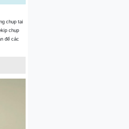
ng chụp tại
ekip chụp
ắn để các