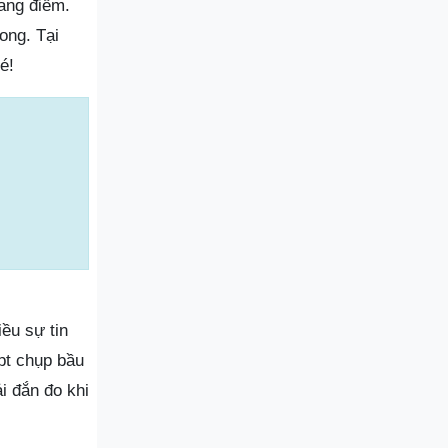
rang điểm.
ong. Tại
é!
ều sự tin
pt chụp bầu
i đắn đo khi