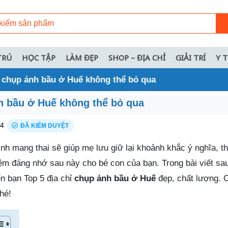
TRÚ
HỌC TẬP
LÀM ĐẸP
SHOP – ĐỊA CHỈ
GIẢI TRÍ
Y 
ỉ chụp ảnh bầu ở Huế không thể bỏ qua
nh bầu ở Huế không thể bỏ qua
24
ĐÃ KIỂM DUYỆT
ình mang thai sẽ giúp mẹ lưu giữ lại khoảnh khắc ý nghĩa, th
iệm đáng nhớ sau này cho bé con của bạn. Trong bài viết sa
ến bạn Top 5 địa chỉ
chụp ảnh bầu ở Huế
đẹp, chất lượng. 
hé!