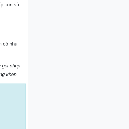
p, xịn sò
n có nhu
u gói chụp
ũng khen.