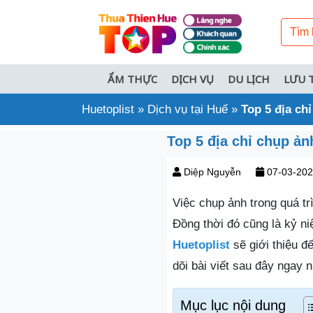
ẨM THỰC
DỊCH VỤ
DU LỊCH
LƯU 
Huetoplist
»
Dịch vụ tại Huế
»
Top 5 địa ch
Top 5 địa chỉ chụp ả
Diệp Nguyễn
07-03-20
Việc chụp ảnh trong quá tr
Đồng thời đó cũng là kỷ n
Huetoplist
sẽ giới thiệu đ
dõi bài viết sau đây ngay n
Mục lục nội dung