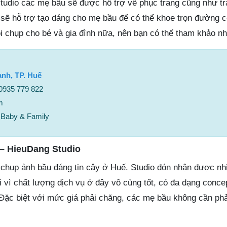
 studio các mẹ bầu sẽ được hỗ trợ về phục trang cũng như t
 sẽ hỗ trợ tạo dáng cho mẹ bầu để có thể khoe trọn đường c
ói chụp cho bé và gia đình nữa, nên bạn có thể tham khảo nh
nh, TP. Huế
 0935 779 822
m
– Baby & Family
– HieuDang Studio
 chụp ảnh bầu đáng tin cậy ở Huế. Studio đón nhận được nhi
 vì chất lượng dịch vụ ở đây vô cùng tốt, có đa dạng conce
Đặc biệt với mức giá phải chăng, các mẹ bầu không cần phả