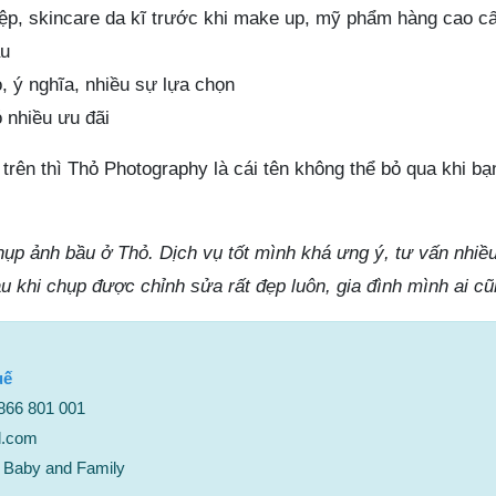
p, skincare da kĩ trước khi make up, mỹ phẩm hàng cao cấ
ầu
, ý nghĩa, nhiều sự lựa chọn
 nhiều ưu đãi
trên thì Thỏ Photography là cái tên không thể bỏ qua khi bạ
hụp ảnh bầu ở Thỏ. Dịch vụ tốt mình khá ưng ý, tư vấn nhiề
 khi chụp được chỉnh sửa rất đẹp luôn, gia đình mình ai c
uế
0866 801 001
l.com
 Baby and Family