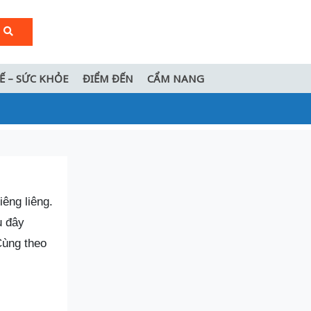
TẾ – SỨC KHỎE
ĐIỂM ĐẾN
CẨM NANG
iêng liêng.
u đây
Cùng theo