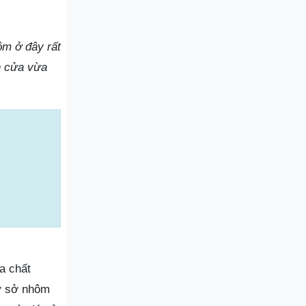
ôm ở đây rất
n cửa vừa
a chất
Cơ sở nhôm