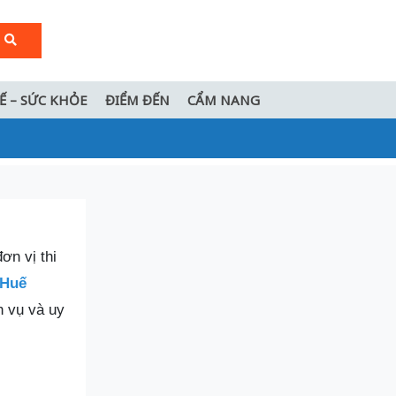
TẾ – SỨC KHỎE
ĐIỂM ĐẾN
CẨM NANG
ơn vị thi
 Huế
h vụ và uy