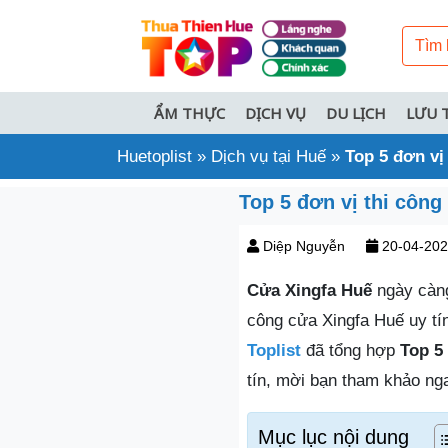
ẨM THỰC
DỊCH VỤ
DU LỊCH
LƯU 
Huetoplist
»
Dịch vụ tại Huế
»
Top 5 đơn vị
Top 5 đơn vị thi công
Diệp Nguyễn
20-04-20
Cửa Xingfa Huế
ngày càng
công cửa Xingfa Huế uy tí
Toplist
đã tổng hợp
Top 5
tín, mời bạn tham khảo ng
Mục lục nội dung