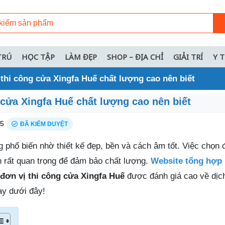
TRÚ
HỌC TẬP
LÀM ĐẸP
SHOP – ĐỊA CHỈ
GIẢI TRÍ
Y 
 thi công cửa Xingfa Huế chất lượng cao nên biết
 cửa Xingfa Huế chất lượng cao nên biết
25
ĐÃ KIỂM DUYỆT
 phổ biến nhờ thiết kế đẹp, bền và cách âm tốt. Việc chọn đ
n rất quan trọng để đảm bảo chất lượng.
Website tổng hợp
 đơn vị thi công cửa Xingfa Huế
được đánh giá cao về dịc
ay dưới đây!