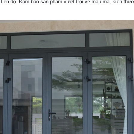
tiến độ. Đảm bảo sản phẩm vượt trội về mẫu mã, kích thướ