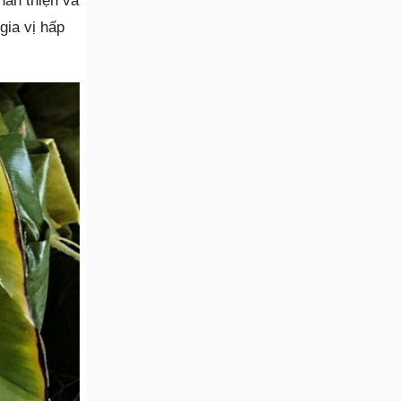
hân thiện và
gia vị hấp