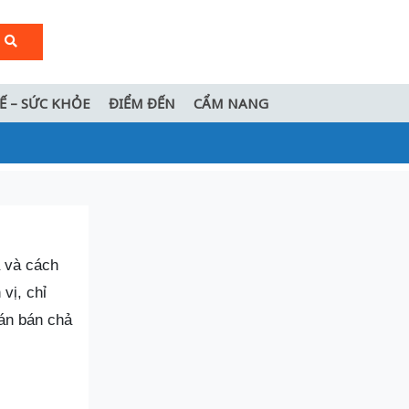
TẾ – SỨC KHỎE
ĐIỂM ĐẾN
CẨM NANG
à và cách
vị, chỉ
án bán chả