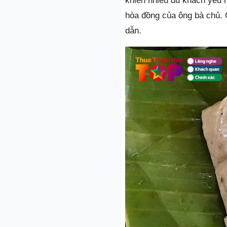
khiến nhiều du khách yêu 
hòa đồng của ông bà chủ. C
dẫn.