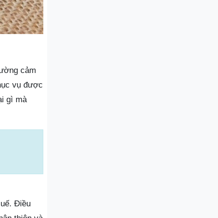
thường cảm
phục vụ được
ại gì mà
Huế. Điều