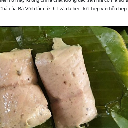
mến nơi này không chỉ là chất lượng đặc sản mà còn là sự t
hả của Bà Vĩnh làm từ thịt và da heo, kết hợp với hỗn hợp 