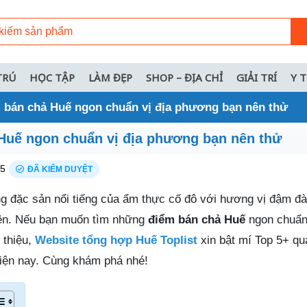
TRÚ
HỌC TẬP
LÀM ĐẸP
SHOP – ĐỊA CHỈ
GIẢI TRÍ
Y 
 bán chả Huế ngon chuẩn vị địa phương bạn nên thử
Huế ngon chuẩn vị địa phương bạn nên thử
25
ĐÃ KIỂM DUYỆT
g đặc sản nổi tiếng của ẩm thực cố đô với hương vị đậm đ
uên. Nếu bạn muốn tìm những
điểm bán chả Huế
ngon chuẩn 
 thiệu,
Website tổng hợp Huế Toplist
xin bật mí Top 5+ qu
iện nay. Cùng khám phá nhé!