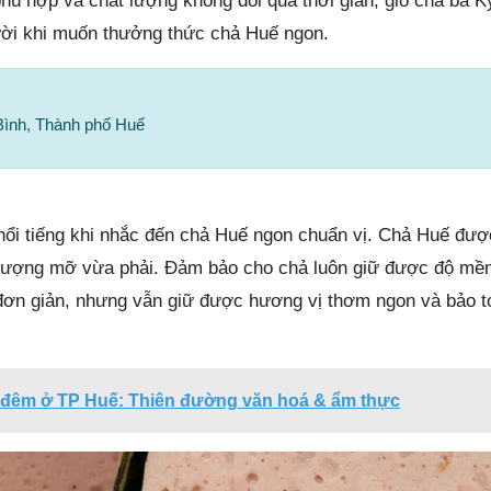
ù hợp và chất lượng không đổi qua thời gian, giò chả bà Ký
ười khi muốn thưởng thức chả Huế ngon.
Bình, Thành phố Huế
ổi tiếng khi nhắc đến chả Huế ngon chuẩn vị. Chả Huế được
 lượng mỡ vừa phải. Đảm bảo cho chả luôn giữ được độ mề
đơn giản, nhưng vẫn giữ được hương vị thơm ngon và bảo t
đêm ở TP Huế: Thiên đường văn hoá & ẩm thực