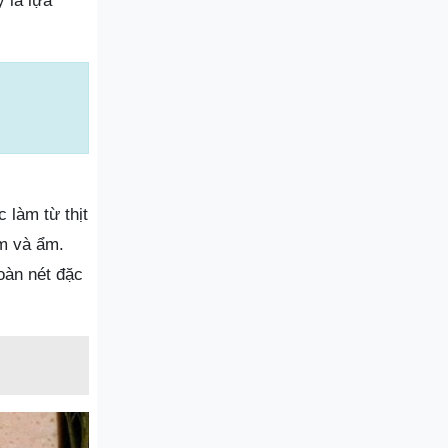
 là lựa
 làm từ thịt
m và ẩm.
oàn nét đặc