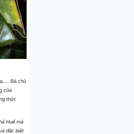
Dạ,… Bà chủ
ng của
ng thức
chả Huế mà
và đặc biệt