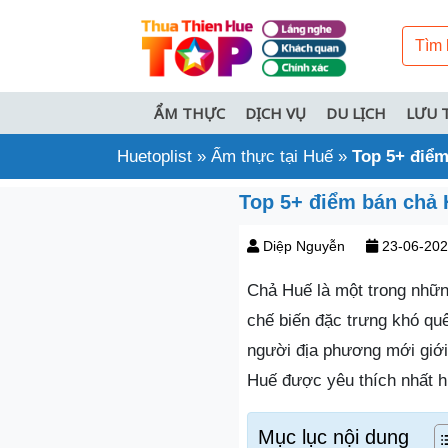
ẨM THỰC
DỊCH VỤ
DU LỊCH
LƯU 
Huetoplist
»
Ẩm thực tại Huế
»
Top 5+ điểm
Top 5+ điểm bán chả 
Diệp Nguyễn
23-06-20
Chả Huế là một trong nhữn
chế biến đặc trưng khó q
người địa phương mới giới
Huế được yêu thích nhất h
Mục lục nội dung