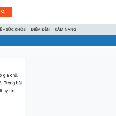
TẾ – SỨC KHỎE
ĐIỂM ĐẾN
CẨM NANG
o gia chủ.
ộ. Trong bài
uế
uy tín,