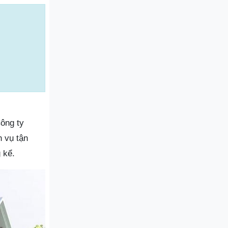
Công ty
h vụ tận
 kể.