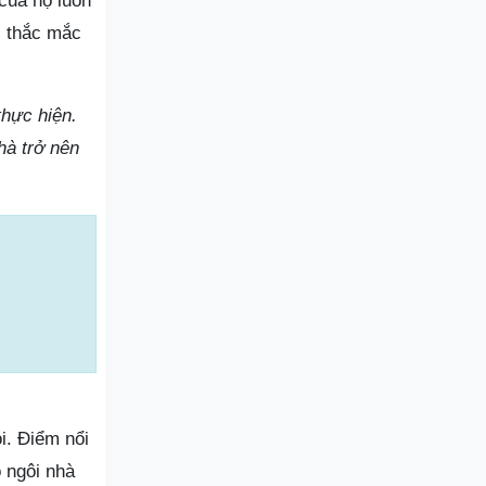
 của họ luôn
i thắc mắc
thực hiện.
hà trở nên
i. Điểm nổi
o ngôi nhà