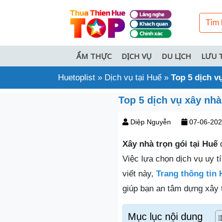
ẨM THỰC
DỊCH VỤ
DU LỊCH
LƯU 
Huetoplist
»
Dịch vụ tại Huế
»
Top 5 dịch v
Top 5 dịch vụ xây nhà
Diệp Nguyễn
07-06-20
Xây nhà trọn gói tại Huế
đ
Việc lựa chọn dịch vụ uy tí
viết này,
Trang thông tin 
giúp bạn an tâm dựng xây
Mục lục nội dung