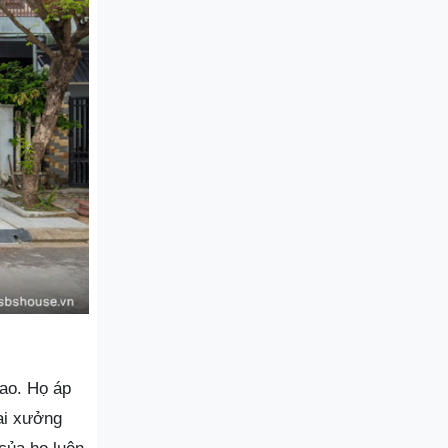
cao. Họ áp
hai xưởng