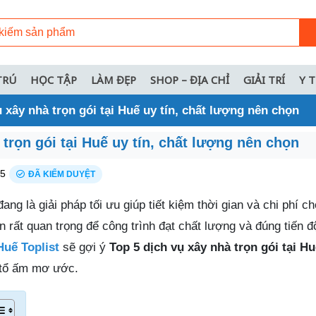
TRÚ
HỌC TẬP
LÀM ĐẸP
SHOP – ĐỊA CHỈ
GIẢI TRÍ
Y 
ụ xây nhà trọn gói tại Huế uy tín, chất lượng nên chọn
 trọn gói tại Huế uy tín, chất lượng nên chọn
25
ĐÃ KIỂM DUYỆT
ang là giải pháp tối ưu giúp tiết kiệm thời gian và chi phí ch
n rất quan trọng để công trình đạt chất lượng và đúng tiến đ
Huế Toplist
sẽ gợi ý
Top 5 dịch vụ xây nhà trọn gói tại H
 tổ ấm mơ ước.