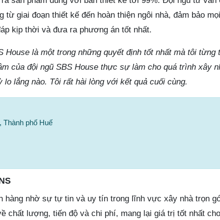
ạo ra sản phẩm đúng với bản thiết kế tới 99%. Đội ngũ tư vấn
 từ giai đoạn thiết kế đến hoàn thiện ngôi nhà, đảm bảo mọ
áp kịp thời và đưa ra phương án tốt nhất.
S House là một trong những quyết định tốt nhất mà tôi từng 
âm của đội ngũ SBS House thực sự làm cho quá trình xây n
lo lắng nào. Tôi rất hài lòng với kết quả cuối cùng.
, Thành phố Huế
ONS
àng nhờ sự tự tin và uy tín trong lĩnh vực xây nhà trọn gó
ề chất lượng, tiến độ và chi phí, mang lại giá trị tốt nhất ch