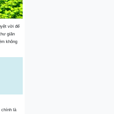
yệt vời để
thư giãn
iệm không
chính là