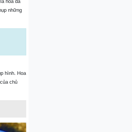
 là hoa đã
chụp những
p hình. Hoa
 của chủ