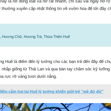
a này là nở đồng loạt và nở rất nhanh, chỉ sau vài ngày nở rộ
ớ thường xuyên cập nhật thông tin về vườn hoa để tới đây 
ữ, Hương Chữ, Hương Trà, Thừa Thiên Huế
 Huế là điểm đến lý tưởng cho các bạn trẻ đến đây để chụ
 nhập giống từ Thái Lan và qua bàn tay chăm sóc kỹ lưỡng
a rực rỡ vàng tươi dưới nắng.
điểm cắm trại tại Huế lý tưởng khiến giới trẻ “mê đứ đừ”