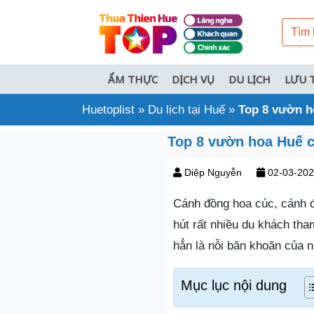
ẨM THỰC
DỊCH VỤ
DU LỊCH
LƯU 
Huetoplist
»
Du lịch tại Huế
»
Top 8 vườn h
Top 8 vườn hoa Huế c
Diệp Nguyễn
02-03-20
Cánh đồng hoa cúc, cánh 
hút rất nhiều du khách tha
hẳn là nỗi băn khoăn của n
Mục lục nội dung