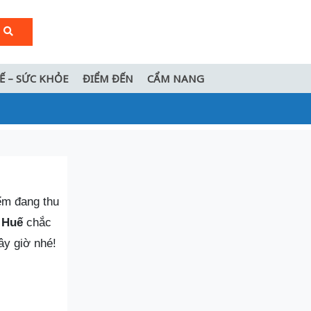
TẾ – SỨC KHỎE
ĐIỂM ĐẾN
CẨM NANG
ểm đang thu
 Huế
chắc
ây giờ nhé!