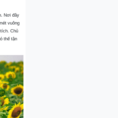
. Nơi đây
 mét vuông
tích. Chủ
ó thể tận