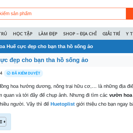
TRÚ
HỌC TẬP
LÀM ĐẸP
SHOP – ĐỊA CHỈ
GIẢI TRÍ
Y 
oa Huế cực đẹp cho bạn tha hồ sống ảo
ực đẹp cho bạn tha hồ sống ảo
24
ĐÃ KIỂM DUYỆT
đồng hoa hướng dương, nông trại hữu cơ,… là những địa đi
m quan và tới đây để chụp ảnh. Nhưng đi tìm các
vườn hoa
hiều người. Vậy thì để
Huetoplist
giới thiệu cho bạn ngay b