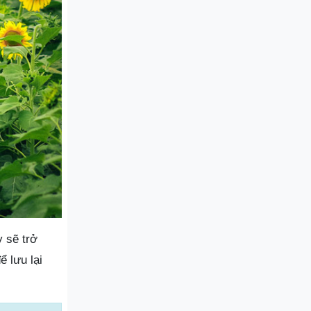
 sẽ trở
 lưu lại