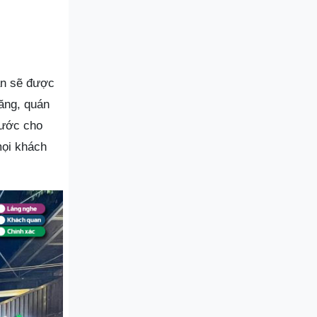
ạn sẽ được
hăng, quán
nước cho
mọi khách