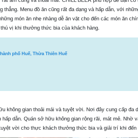
y rất ấm cúng và thoải mái. CHILL BEER phù hợp để bạn có 
g thẳng. Menu đồ ăn cũng rất đa dạng và hấp dẫn, với nhữ
những món ăn nhẹ nhàng dễ ăn vặt cho đến các món ăn chín
 thú vị khi thưởng thức bia của khách hàng.
Thành phố Huế, Thừa Thiên Huế
u không gian thoải mái và tuyệt vời. Nơi đây cung cấp đa 
ăn hấp dẫn. Quán sở hữu không gian rộng rãi, mát mẻ. Nhờ 
uyệt vời cho thực khách thưởng thức bia và giải trí khi đến