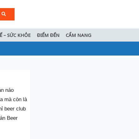
TẾ – SỨC KHỎE
ĐIỂM ĐẾN
CẨM NANG
an náo
ia mà còn là
ỉ beer club
uán Beer