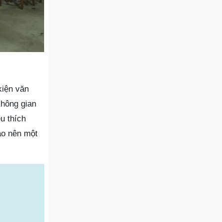
kiện văn
không gian
u thích
ạo nên một