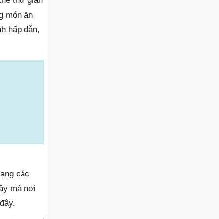
thể thư giãn
ng món ăn
h hấp dẫn,
dạng các
vậy mà nơi
 đây.