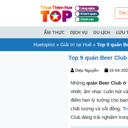
ẨM THỰC
DỊCH VỤ
DU LỊCH
LƯU 
Huetoplist
»
Giải trí tại Huế
»
Top 9 quán Be
Top 9 quán Beer Club 
Diệp Nguyễn
16-04-20
Những
quán Beer Club ở
nhiệt, âm nhạc cuốn hút v
điểm hẹn lý tưởng cho bạn
chất lượng và sôi động,
Tr
Club đáng trải nghiệm tron