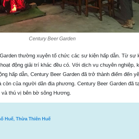
Century Beer Garden
r Garden thường xuyên tổ chức các sự kiện hấp dẫn. Từ sự 
oạt động giải trí khác đều có. Với dịch vụ chuyên nghiệp, 
động hấp dẫn, Century Beer Garden đã trở thành điểm đến yê
à còn của người dân địa phương. Century Beer Garden đã t
ng và thú vị bên bờ sông Hương.
hố Huế, Thừa Thiên Huế