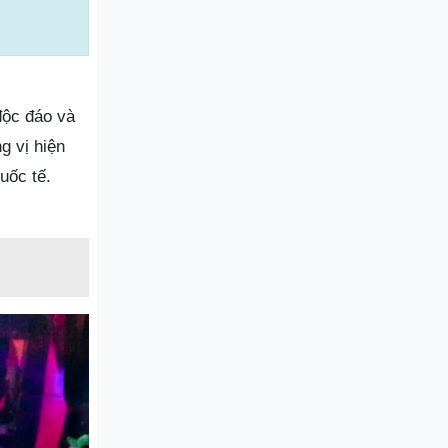
độc đáo và
g vị hiện
uốc tế.