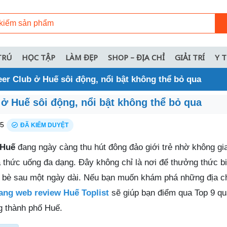
TRÚ
HỌC TẬP
LÀM ĐẸP
SHOP – ĐỊA CHỈ
GIẢI TRÍ
Y 
er Club ở Huế sôi động, nổi bật không thể bỏ qua
ở Huế sôi động, nổi bật không thể bỏ qua
25
ĐÃ KIỂM DUYỆT
 Huế
đang ngày càng thu hút đông đảo giới trẻ nhờ không gi
à thức uống đa dạng. Đây không chỉ là nơi để thưởng thức b
 bè sau một ngày dài. Nếu bạn muốn khám phá những địa ch
ang web review Huế Toplist
sẽ giúp bạn điểm qua Top 9 q
g thành phố Huế.