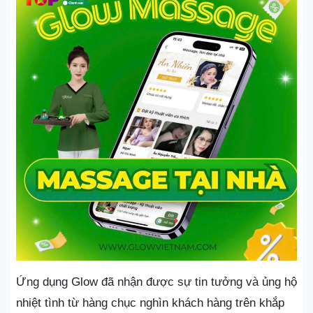
Ứng dụng Glow đã nhận được sự tin tưởng và ủng hộ
nhiệt tình từ hàng chục nghìn khách hàng trên khắp