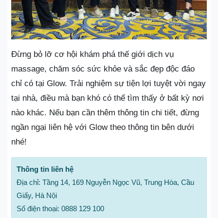
Đừng bỏ lỡ cơ hội khám phá thế giới dịch vụ
massage, chăm sóc sức khỏe và sắc đẹp độc đáo
chỉ có tại Glow. Trải nghiệm sự tiện lợi tuyệt vời ngay
tại nhà, điều mà bạn khó có thể tìm thấy ở bất kỳ nơi
nào khác. Nếu bạn cần thêm thông tin chi tiết, đừng
ngần ngại liên hệ với Glow theo thông tin bên dưới
nhé!
Thông tin liên hệ
Địa chỉ: Tầng 14, 169 Nguyễn Ngọc Vũ, Trung Hòa, Cầu
Giấy, Hà Nội
Số điện thoại: 0888 129 100