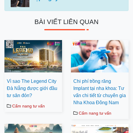
BÀI VIẾT LIÊN QUAN
Vì sao The Legend City
Chi phí trồng răng
Đà Nẵng được giới đầu
Implant tại nha khoa: Tư
tư săn đón?
vấn chi tiết từ chuyên gia
Nha Khoa Đông Nam
Cẩm nang tư vấn
Cẩm nang tư vấn