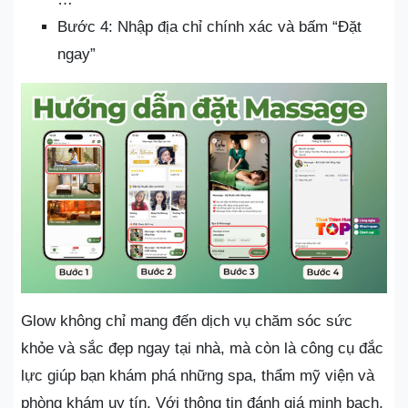
Bước 4: Nhập địa chỉ chính xác và bấm “Đặt
ngay”
Glow không chỉ mang đến dịch vụ chăm sóc sức
khỏe và sắc đẹp ngay tại nhà, mà còn là công cụ đắc
lực giúp bạn khám phá những spa, thẩm mỹ viện và
phòng khám uy tín. Với thông tin đánh giá minh bạch,