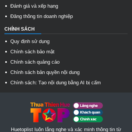
Đánh giá và xếp hạng
Đăng thông tin doanh nghiệp
CHÍNH SÁCH
Quy định sử dụng
Chính sách bảo mật
Chính sách quảng cáo
Chính sách bản quyền nội dung
Chính sách: Tạo nội dung bằng AI bị cấm
Huetoplist luôn lắng nghe và xác minh thông tin từ