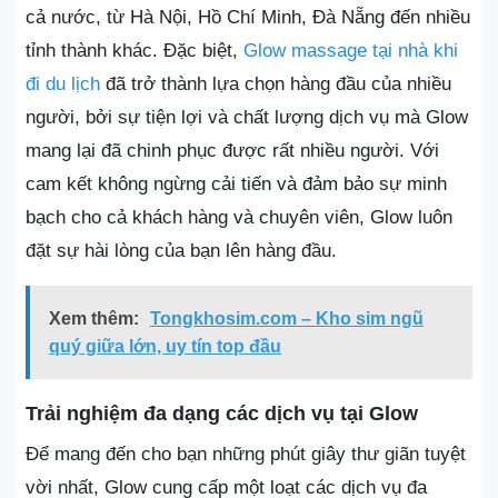
cả nước, từ Hà Nội, Hồ Chí Minh, Đà Nẵng đến nhiều
tỉnh thành khác. Đặc biệt,
Glow massage tại nhà khi
đi du lịch
đã trở thành lựa chọn hàng đầu của nhiều
người, bởi sự tiện lợi và chất lượng dịch vụ mà Glow
mang lại đã chinh phục được rất nhiều người. Với
cam kết không ngừng cải tiến và đảm bảo sự minh
bạch cho cả khách hàng và chuyên viên, Glow luôn
đặt sự hài lòng của bạn lên hàng đầu.
Xem thêm:
Tongkhosim.com – Kho sim ngũ
quý giữa lớn, uy tín top đầu
Trải nghiệm đa dạng các dịch vụ tại Glow
Để mang đến cho bạn những phút giây thư giãn tuyệt
vời nhất, Glow cung cấp một loạt các dịch vụ đa