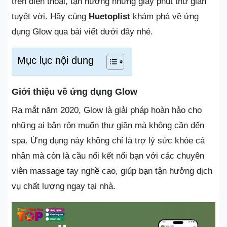
trên điện thoại, tận hưởng những giây phút thư giãn
tuyệt vời. Hãy cùng
Huetoplist
khám phá về ứng
dụng Glow qua bài viết dưới đây nhé.
Mục lục nội dung
Giới thiệu về ứng dụng Glow
Ra mắt năm 2020, Glow là giải pháp hoàn hảo cho
những ai bận rộn muốn thư giãn mà không cần đến
spa. Ứng dụng này không chỉ là trợ lý sức khỏe cá
nhân mà còn là cầu nối kết nối bạn với các chuyên
viên massage tay nghề cao, giúp bạn tận hưởng dịch
vụ chất lượng ngay tại nhà.