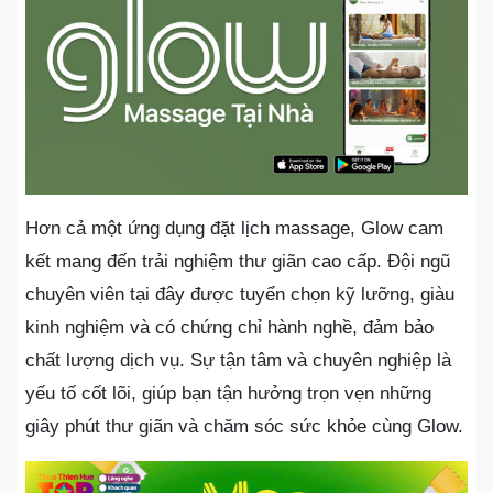
Hơn cả một ứng dụng đặt lịch massage, Glow cam
kết mang đến trải nghiệm thư giãn cao cấp. Đội ngũ
chuyên viên tại đây được tuyển chọn kỹ lưỡng, giàu
kinh nghiệm và có chứng chỉ hành nghề, đảm bảo
chất lượng dịch vụ. Sự tận tâm và chuyên nghiệp là
yếu tố cốt lõi, giúp bạn tận hưởng trọn vẹn những
giây phút thư giãn và chăm sóc sức khỏe cùng Glow.