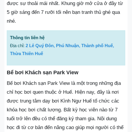
được sự thoải mái nhất. Khung giờ mở cửa ở đây từ
5 giờ sáng đến 7 rưỡi tối nên bạn tranh thủ ghé qua
nhé.
Thông tin liên hệ
Địa chỉ:
2 Lê Quý Đôn, Phú Nhuận, Thành phố Huế,
Thừa Thiên Huế
Bể bơi Khách sạn Park View
Bể bơi Khách sạn Park View là một trong những địa
chỉ học bơi quen thuộc ở Huế. Hiện nay, đây là nơi
được trung tâm dạy bơi Kình Ngư Huế tổ chức các
khóa học bơi chất lượng. Bất kỳ học viên nào từ 7
tuổi trở lên đều có thể đăng ký tham gia. Nội dung
học đi từ cơ bản đến nâng cao giúp mọi người có thể