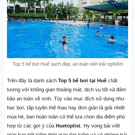
Top 5 bể bơi Huế sạch đẹp, an toàn nên trải nghiệm
Trên đây là danh sách
Top 5 bể bơi tại Huế
chất
lượng với không gian thoáng mát, dịch vụ tốt và đảm
bảo an toàn vệ sinh. Tùy vào mục đích sử dụng như
học bơi, tập luyện thể thao hay đơn giản là giải nhiệt
mùa hè, bạn hoàn toàn có thể lựa chọn địa điểm phù
hợp từ các gợi ý của
Huetoplist
. Hy vọng bài viết
giúp bạn tiết kiệm thời gian tìm kiếm và có những trải