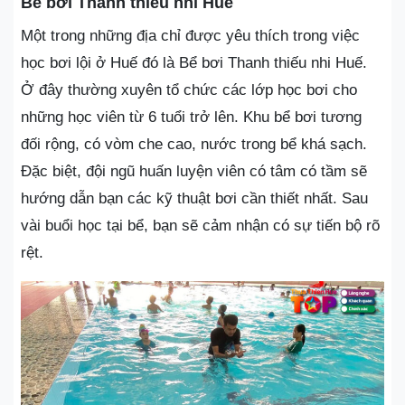
Bể bơi Thanh thiếu nhi Huế
Một trong những địa chỉ được yêu thích trong việc
học bơi lội ở Huế đó là Bể bơi Thanh thiếu nhi Huế.
Ở đây thường xuyên tổ chức các lớp học bơi cho
những học viên từ 6 tuổi trở lên. Khu bể bơi tương
đối rộng, có vòm che cao, nước trong bể khá sạch.
Đặc biệt, đội ngũ huấn luyện viên có tâm có tầm sẽ
hướng dẫn bạn các kỹ thuật bơi cần thiết nhất. Sau
vài buổi học tại bể, bạn sẽ cảm nhận có sự tiến bộ rõ
rệt.