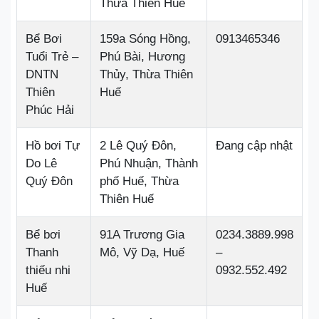
Thừa Thiên Huế
Bể Bơi
159a Sóng Hồng,
0913465346
Tuổi Trẻ –
Phú Bài, Hương
DNTN
Thủy, Thừa Thiên
Thiên
Huế
Phúc Hải
Hồ bơi Tự
2 Lê Quý Đôn,
Đang cập nhật
Do Lê
Phú Nhuận, Thành
Quý Đôn
phố Huế, Thừa
Thiên Huế
Bể bơi
91A Trương Gia
0234.3889.998
Thanh
Mô, Vỹ Dạ, Huế
–
thiếu nhi
0932.552.492
Huế