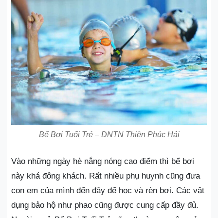
Bể Bơi Tuổi Trẻ – DNTN Thiên Phúc Hải
Vào những ngày hè nắng nóng cao điểm thì bể bơi
này khá đông khách. Rất nhiều phụ huynh cũng đưa
con em của mình đến đây để học và rèn bơi. Các vật
dụng bảo hộ như phao cũng được cung cấp đầy đủ.