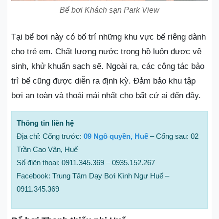
Bể bơi Khách sạn Park View
Tại bể bơi này có bố trí những khu vực bể riêng dành
cho trẻ em. Chất lượng nước trong hồ luôn được vệ
sinh, khử khuẩn sạch sẽ. Ngoài ra, các công tác bảo
trì bể cũng được diễn ra định kỳ. Đảm bảo khu tập
bơi an toàn và thoải mái nhất cho bất cứ ai đến đây.
Thông tin liên hệ
Địa chỉ: Cổng trước:
09 Ngô quyền, Huế
– Cổng sau: 02
Trần Cao Vân, Huế
Số điện thoại: 0911.345.369 – 0935.152.267
Facebook: Trung Tâm Dạy Bơi Kình Ngư Huế –
0911.345.369