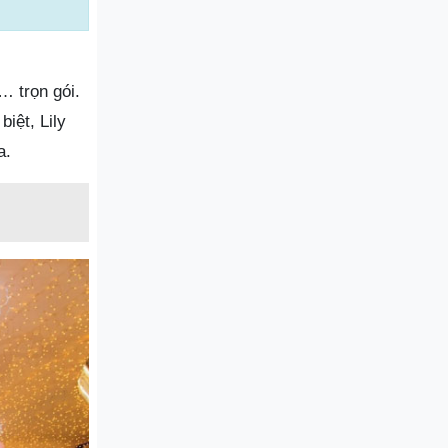
… trọn gói.
iệt, Lily
a.