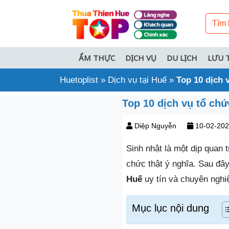
ẨM THỰC
DỊCH VỤ
DU LỊCH
LƯU 
Huetoplist
»
Dịch vụ tại Huế
»
Top 10 dịch 
Top 10 dịch vụ tổ ch
Diệp Nguyễn
10-02-20
Sinh nhật là một dịp quan 
chức thật ý nghĩa. Sau đâ
Huế
uy tín và chuyên nghiệ
Mục lục nội dung