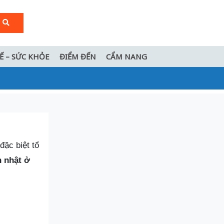
TẾ – SỨC KHỎE
ĐIỂM ĐẾN
CẨM NANG
đặc biệt tổ
h nhật ở