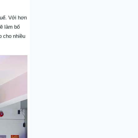
Huế. Với hơn
sẽ làm bố
p cho nhiều