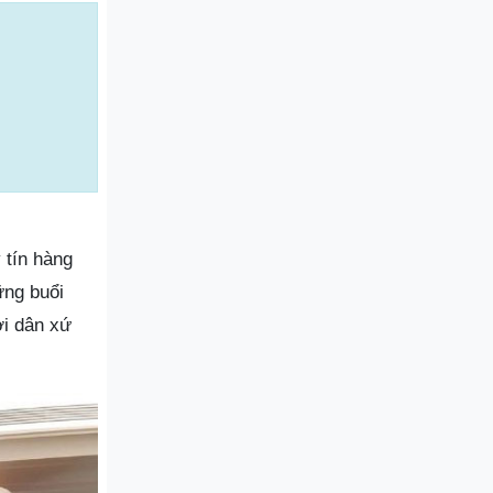
 tín hàng
ững buổi
ời dân xứ