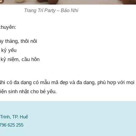
Trang Trí Party – Bảo Nhi
chuyên:
ầy tháng, thôi nôi
, kỷ yếu
ễ kỷ niệm, cầu hôn
 Nhi có đa dạng có mẫu mã đẹp và đa dạng, phù hợp với mọi 
iện sinh nhật cho bé yêu.
Trinh, TP. Huế
0796 625 255