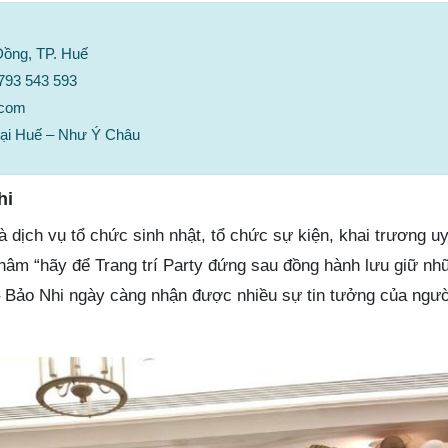
Đồng, TP. Huế
0793 543 593
.com
 tại Huế – Như Ý Châu
hi
là dịch vụ tổ chức sinh nhật, tổ chức sự kiện, khai trương uy
hâm “hãy để Trang trí Party đứng sau đồng hành lưu giữ nh
y – Bảo Nhi ngày càng nhận được nhiều sự tin tưởng của ngư